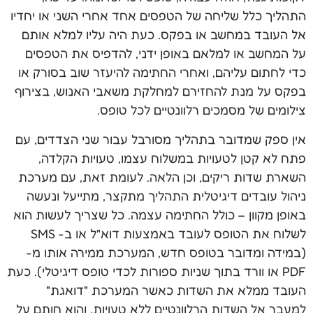
התהליך כלל שליחה של הטפסים אחד אחרי השני או יחדיו
אל העובד במחשב או בפקס. כעת היה עליו למלא אותם
על המחשב או למלאם באופן ידני, להדפיס את הטפסים
כדי לחתום עליהם, ואחרי החתימה להיעזר שוב בסורק או
בפקס על מנת להחזירם למחלקת משאבי האנוש, בצירוף
צילומים של מסמכים רלוונטיים לכל טופס.
אין ספק שמדובר בתהליך מסורבל עבור שני הצדדים, עם
פתח לא קטן לטעויות במשלוח עצמו, טעויות הקלדה,
השארת שדות ריקים, וכן הלאה. לעומת זאת, עם מערכת
ניהול עובדים דיגיטלית התהליך מתקצר, מתייעל ונעשה
באופן מקוון – כולל החתימה עצמה. כל שצריך לעשות הוא
לשלוח את הטופס לעובד באמצעות דוא"ל או ב- SMS
(במידה ומדובר בטופס חדש, המערכת ממירה אותו מ-
PDF או וורד בתוך שניות ספורות לכדי טופס דיגיטלי). כעת
העובד ממלא את השדות כאשר המערכת "דואגת"
למעבר אל השדות הרלוונטיים ללא טעויות, והוא חותם על