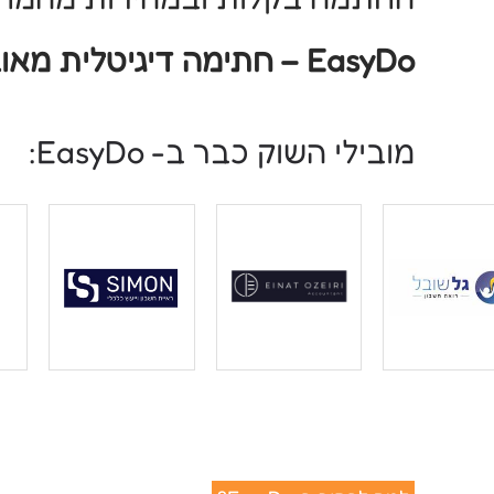
EasyDo – חתימה דיגיטלית מאובטחת ומאושרת ע"י רשות המיסים
מובילי השוק כבר ב- EasyDo: