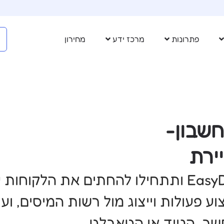
פתרונות
מרכז ידע
מחירון
חשבון-
ירת
רואי חשבון, הצטרפו למערכת EasyDo ותתחילו להחתים א
וע פעולות וייצוג מול רשות המיסים, וע
ב, הנייד או הטאבלט.