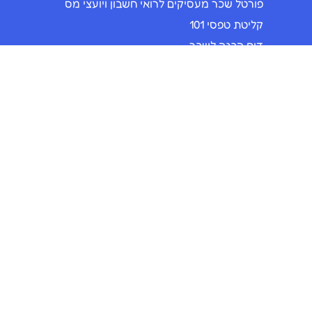
פורטל שכר מעסיקים לרואי חשבון ויועצי מס
קליטת טפסי 101
דוח הכנה לשכר
ניהול פנסיה
פיזור תלושי שכר
חוזי עבודה
תעשיות
תהליכים דיגיטליים לקיבוצים
קליטת עובדים ברשתות חינוך
חתימה דיגיטלית לרואי חשבון
חתימה דיגיטלית לעמותות
מערכת ניהול עובדים לחברות כוח אדם
חתימה דיגיטלית לעורכי דין
חתימה דיגיטלית Priority
החתמה ותהליכים דיגיטלים לסיעוד