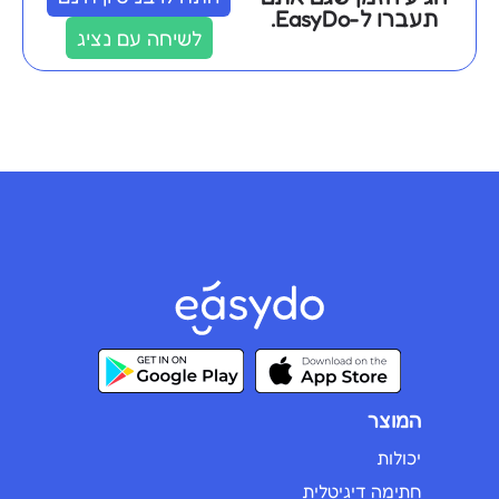
תעברו ל-EasyDo.
לשיחה עם נציג
המוצר
יכולות
חתימה דיגיטלית