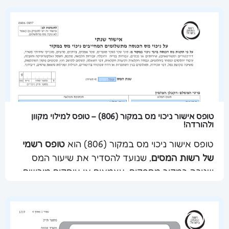
טופס אישור ניכוי מס במקור (806) – טופס למילוי מקוון
ולהורדה!
טופס אישור ניכוי מס במקור (806) הוא
טופס רשמי
של רשות המסים
, שנועד להסדיר את שיעור המס
שלח מסמך
שנוכה במקור מספקים, עצמאים או עוסקים מורשים.
הטופס משמש כלי מרכזי לניהול תקין של תשלומים
בין עוסק ללקוחותיו, ומטרתו לוודא כי הניכוי מתבצע
בהתאם לאחוז המס שאושר על ידי רשות המסים.
כיום ניתן למלא ולהגיש את הטופס
באופן מקוון, פשוט