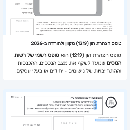
ומאובטח
, ללא צורך בהגעה פיזית למשרדי השומה.
באמצעות מערכת
Easydo
ניתן לבצע את כל
התהליך
בקלות, במהירות ובלחיצה אחת
– ממילוי
טופס הניכוי ועד השליחה המאובטחת לגורמים
המתאימים ✅
טופס הצהרת הון (1219) מקוון ולהורדה ב-2026
👇🏻
מלא טופס אישור ניכוי מס במקור (806) מקוון
👇🏻
טופס הצהרת הון (1219) הוא
טופס רשמי של רשות
המסים
שנועד לשקף את מצב הנכסים, ההכנסות
שלח מסמך
וההתחייבויות של נישומים - יחידים או בעלי עסקים.
באמצעות הצהרה זו בוחנת רשות המסים את
ההתאמה בין רמת ההכנסות המדווחות לבין הנכסים
שברשות הנישום. כיום ניתן למלא ולהגיש את הטופס
באופן דיגיטלי ומאובטח
, מבלי להגיע פיזית למשרדי
רשות המסים.
באמצעות מערכת
Easydo
ניתן לבצע את הליך
השליחה
בקלות, במהירות ובלחיצה אחת
- ממלאים,