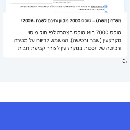
חותמים ושולחים אונליין ✅
מש"ח (משח) – טופס 7000 מקוון וחינם לשנת-2026!
👇🏻
שלח טופס הצהרת הון מקוון
👇🏻
טופס 7000 הוא טופס הצהרה לפי חוק מיסוי
מקרקעין (שבח ורכישה), המשמש לדיווח על מכירה
שלח מסמך
ורכישה של זככות במקרקעין לצורך קביעת חבות
במס שבח ובמס רכישה. את ההצהרה מגישים
במסגרת דיווח
מש״ח
- הדיווח המקוון לרשות המסים
על עסקה במקרקעין - והיא כוללת את פרטי העסקה,
פרטי הזכות, התמורה, חישוב שומה עצמית, וזכאות
לפטורים או להקלות בהתאם לדין - כיום ניתן לבצע
שליחה מקוונת חינם עם easydo!
👇שלח טופס 7000👇