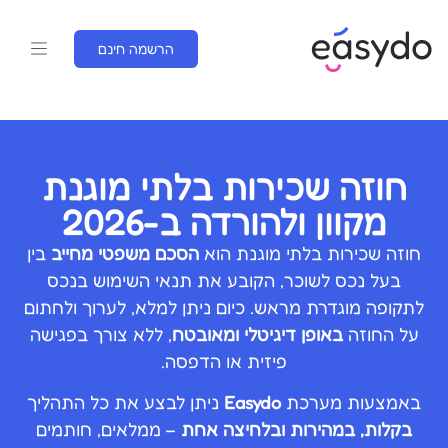
הרשמה חינם
חוזה שכירות בלתי מוגנת
מקוון ולהורדה ב-2026
חוזה שכירות בלתי מוגנת הוא
הסכם משפטי מחייב
בין
בעל נכס לשוכר, הקובע את תנאי השימוש בנכס
לתקופה מוגדרת מראש. כיום ניתן למלא, לערוך ולחתום
על החוזה
באופן דיגיטלי ומאובטח
, ללא צורך בפגישה
פיזית או הדפסה.
באמצעות מערכת
Easydo
ניתן לבצע את כל התהליך
בקלות, במהירות ובלחיצה אחת
– ממלאים, חותמים