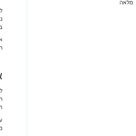
מלאה
לפ
נ
ב
אר
הע
א
ל
ה
ת
מ