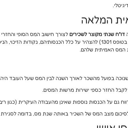
גיטלי.
ה
דו"ח שנתי מקוצר לשכירים
לצורך חישוב המס הסופי והחזרי
לאפשר לעובדים שכירים (שאינם נדרשים בהגשת דו"ח מלא בטופס 1301) להצהיר על כלל הכ
 המס האמיתית שלהם.
וכה בפועל מהשכר לאורך השנה לבין המס שעל העובד היה אמ
 לקבל החזר כספי ישירות מרשות המסים.
ח גם על הכנסות נוספות שאינן מהעבודה העיקרית (כגון ריבי
כום מצב המס של השכיר באותה שנת מס, בדומה לסגירת ס