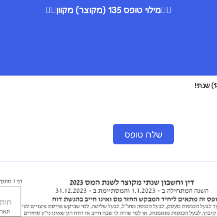
👇🏻
מילוי טופס 135 (מקוצר) מקוון
👇🏻
שלח טופס