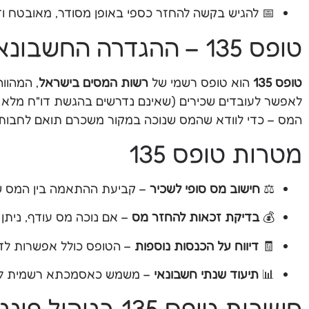
📅 להגיש בקשה להחזר כספי באופן מסודר, מאובטח ודי
טופס 135 – ההגדרה החשבונאית המלאה
טופס 135
הוא טופס רשמי של
רשות המסים בישראל
, המהוו
המס – כדי לוודא שהמס שנוכה במקור משכרם תואם לחבות
מטרות טופס 135
⚖️
חישוב מס סופי לשכיר
– קביעת ההתאמה בין המס שנ
💰
בדיקת זכאות להחזר מס
– אם נוכה מס עודף, ניתן
🧾
דיווח על הכנסות נוספות
– הטופס כולל אפשרות לדוו
📊
תיעוד שנתי חשבונאי
– משמש כאסמכתא רשמית לסי
חשיבות טופס 135 בניהול פיננסי אישי