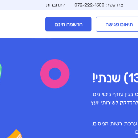
צרו קשר: 072-222-1600
התחברות
תיאום פגישה
הרשמה חינם
בגין עודף ניכוי מס
זדקק לשירותי יועץ
מערכת רשות המסים.