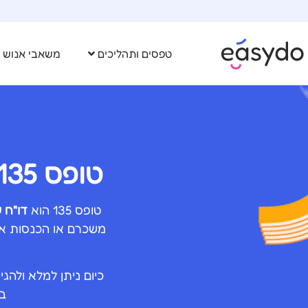
טפסים ותהליכים
משאבי אנוש
טופס 135 – דו"ח מקוון להחזר מס (135) שנתי!
טופס 135 הוא
דו"ח 
משכרם או הכנסות אח
כיום ניתן למלא ולהג
ב