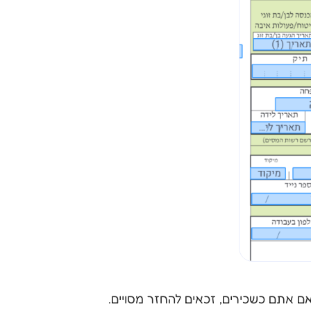
מס מהמדינה. אחד הכלים המרכזיים להחזרי מס הוא טופס 135, טופס הבודק אם אתם כשכירים, זכאים להחזר מסויים.